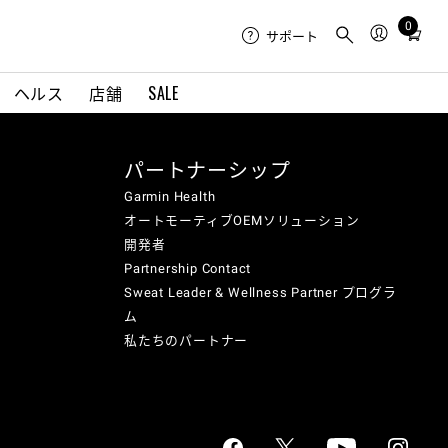
0
Total
サポート
items
in
ヘルス
店舗
SALE
cart:
0
パートナーシップ
Garmin Health
オートモーティブOEMソリューション
開発者
Partnership Contact
Sweat Leader & Wellness Partner プログラ
ム
私たちのパートナー