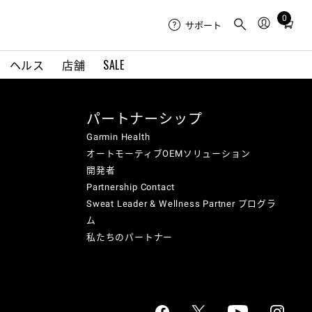
0
Total
サポート
items
in
ヘルス
店舗
SALE
cart:
0
パートナーシップ
Garmin Health
オートモーティブOEMソリューション
開発者
Partnership Contact
Sweat Leader & Wellness Partner プログラ
ム
私たちのパートナー