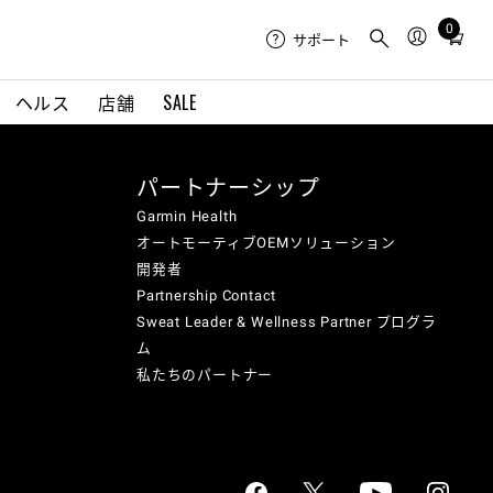
0
Total
サポート
items
in
ヘルス
店舗
SALE
cart:
0
パートナーシップ
Garmin Health
オートモーティブOEMソリューション
開発者
Partnership Contact
Sweat Leader & Wellness Partner プログラ
ム
私たちのパートナー