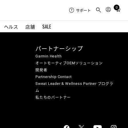
0
Total
サポート
items
in
ヘルス
店舗
SALE
cart:
0
パートナーシップ
Garmin Health
オートモーティブOEMソリューション
開発者
Partnership Contact
Sweat Leader & Wellness Partner プログラ
ム
私たちのパートナー