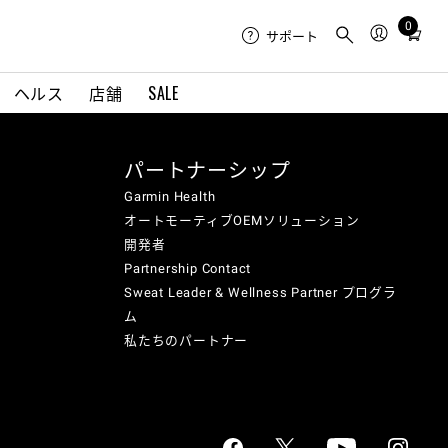
0
Total
サポート
items
in
ヘルス
店舗
SALE
cart:
0
パートナーシップ
Garmin Health
オートモーティブOEMソリューション
開発者
Partnership Contact
Sweat Leader & Wellness Partner プログラ
ム
私たちのパートナー