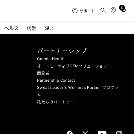
0
Total
サポート
items
in
ヘルス
店舗
SALE
cart:
0
パートナーシップ
Garmin Health
オートモーティブOEMソリューション
開発者
Partnership Contact
Sweat Leader & Wellness Partner プログラ
ム
私たちのパートナー