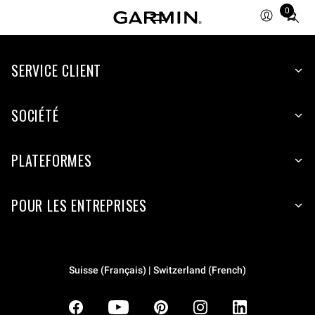
0
Total
items
in
SERVICE CLIENT
cart:
0
SOCIÉTÉ
PLATEFORMES
POUR LES ENTREPRISES
Suisse (Français) | Switzerland (French)