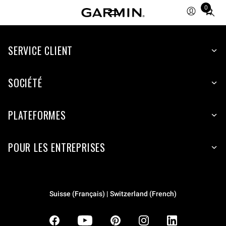
0
Total
items
in
SERVICE CLIENT
cart:
0
SOCIÉTÉ
PLATEFORMES
POUR LES ENTREPRISES
Suisse (Français) | Switzerland (French)