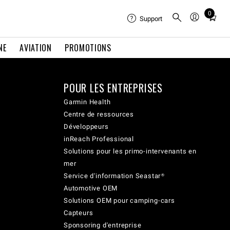
0
Total
Support
items
in
NE
AVIATION
PROMOTIONS
cart:
0
POUR LES ENTREPRISES
Garmin Health
Centre de ressources
Développeurs
inReach Professional
Solutions pour les primo-intervenants en
mer
Service d'information Seastar®
Automotive OEM
Solutions OEM pour camping-cars
Capteurs
Sponsoring d'entreprise