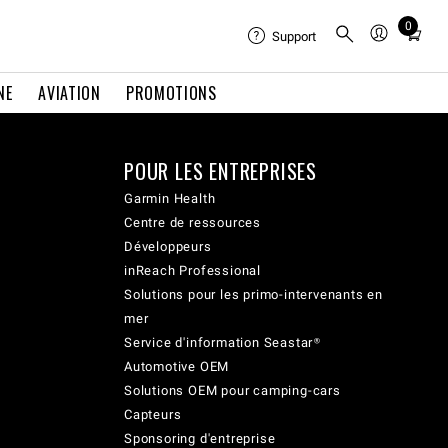
0
Total
Support
items
in
NE
AVIATION
PROMOTIONS
cart:
0
POUR LES ENTREPRISES
Garmin Health
Centre de ressources
Développeurs
inReach Professional
Solutions pour les primo-intervenants en
mer
Service d'information Seastar®
Automotive OEM
Solutions OEM pour camping-cars
Capteurs
Sponsoring d'entreprise