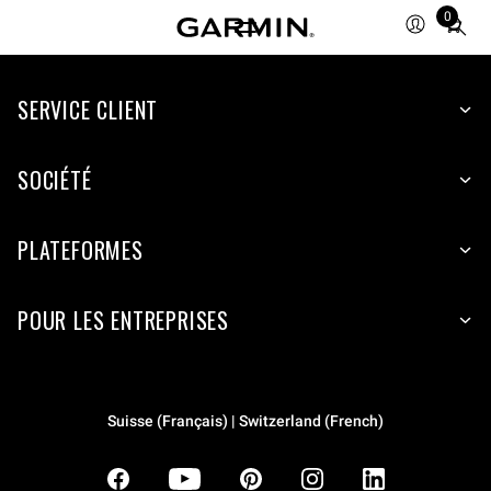
0
Total
items
in
SERVICE CLIENT
cart:
0
SOCIÉTÉ
PLATEFORMES
POUR LES ENTREPRISES
Suisse (Français) | Switzerland (French)