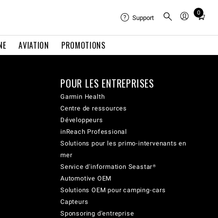
0
Total
Support
items
in
NE
AVIATION
PROMOTIONS
cart:
0
POUR LES ENTREPRISES
Garmin Health
Centre de ressources
Développeurs
inReach Professional
Solutions pour les primo-intervenants en
mer
Service d'information Seastar®
Automotive OEM
Solutions OEM pour camping-cars
Capteurs
Sponsoring d'entreprise