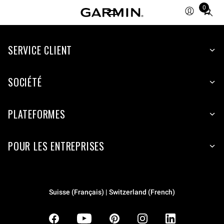
0
Total
items
in
SERVICE CLIENT
cart:
0
SOCIÉTÉ
PLATEFORMES
POUR LES ENTREPRISES
Suisse (Français) | Switzerland (French)