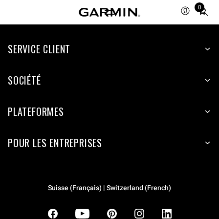
0
Total
items
in
SERVICE CLIENT
cart:
0
SOCIÉTÉ
PLATEFORMES
POUR LES ENTREPRISES
Suisse (Français) | Switzerland (French)