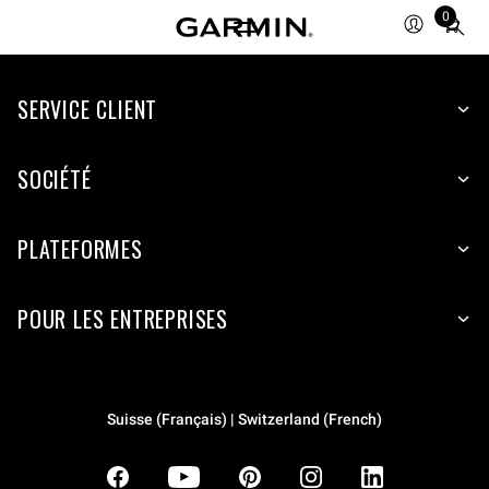
0
Total
items
in
SERVICE CLIENT
cart:
0
SOCIÉTÉ
PLATEFORMES
POUR LES ENTREPRISES
Suisse (Français) | Switzerland (French)