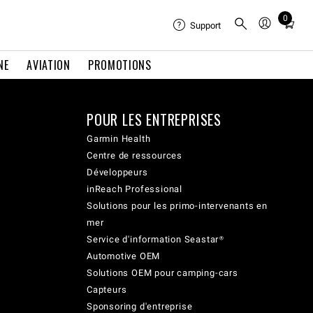
0
Total
Support
items
in
NE
AVIATION
PROMOTIONS
cart:
0
POUR LES ENTREPRISES
Garmin Health
Centre de ressources
Développeurs
inReach Professional
Solutions pour les primo-intervenants en
mer
Service d'information Seastar®
Automotive OEM
Solutions OEM pour camping-cars
Capteurs
Sponsoring d'entreprise