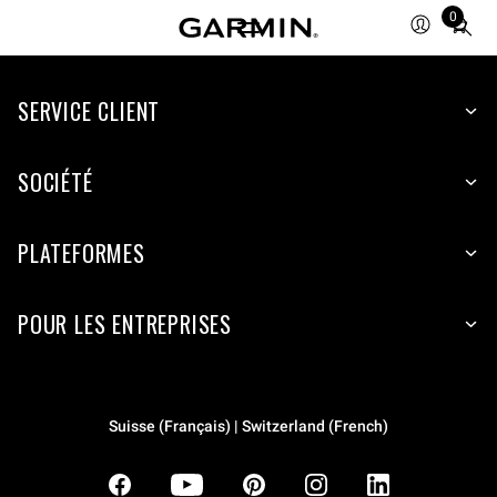
0
Total
items
in
SERVICE CLIENT
cart:
0
SOCIÉTÉ
PLATEFORMES
POUR LES ENTREPRISES
Suisse (Français) | Switzerland (French)