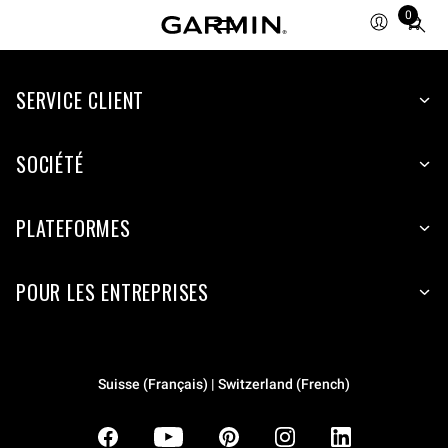
0
Total
items
in
SERVICE CLIENT
cart:
0
SOCIÉTÉ
PLATEFORMES
POUR LES ENTREPRISES
Suisse (Français) | Switzerland (French)