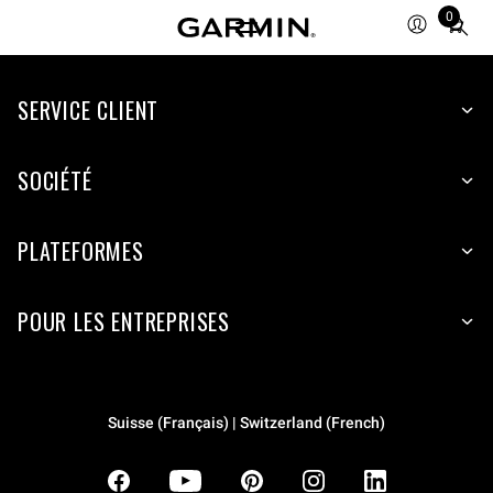
0
Total
items
in
SERVICE CLIENT
cart:
0
SOCIÉTÉ
PLATEFORMES
POUR LES ENTREPRISES
Suisse (Français) | Switzerland (French)