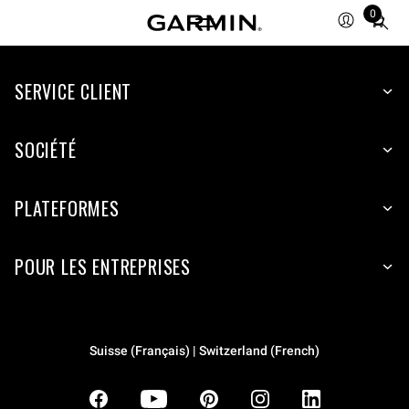
0
Total
items
in
SERVICE CLIENT
cart:
0
SOCIÉTÉ
PLATEFORMES
POUR LES ENTREPRISES
Suisse (Français) | Switzerland (French)