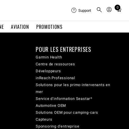
0
Total
Support
items
in
NE
AVIATION
PROMOTIONS
cart:
0
POUR LES ENTREPRISES
Garmin Health
Centre de ressources
Développeurs
inReach Professional
Solutions pour les primo-intervenants en
mer
Service d'information Seastar®
Automotive OEM
Solutions OEM pour camping-cars
Capteurs
Sponsoring d'entreprise