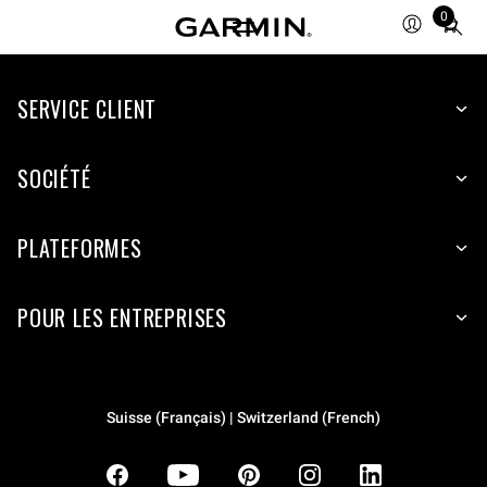
0
Total
items
in
SERVICE CLIENT
cart:
0
SOCIÉTÉ
PLATEFORMES
POUR LES ENTREPRISES
Suisse (Français) | Switzerland (French)