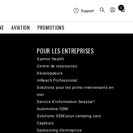
0
Total
Support
items
in
NE
AVIATION
PROMOTIONS
cart:
0
POUR LES ENTREPRISES
Garmin Health
Centre de ressources
Développeurs
inReach Professional
Solutions pour les primo-intervenants en
mer
Service d'information Seastar®
Automotive OEM
Solutions OEM pour camping-cars
Capteurs
Sponsoring d'entreprise