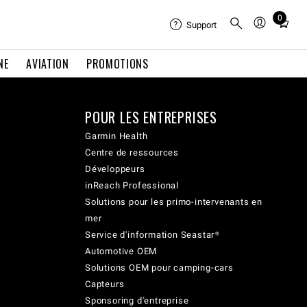
0
Total
Support
items
in
NE
AVIATION
PROMOTIONS
cart:
0
POUR LES ENTREPRISES
Garmin Health
Centre de ressources
Développeurs
inReach Professional
Solutions pour les primo-intervenants en
mer
Service d'information Seastar®
Automotive OEM
Solutions OEM pour camping-cars
Capteurs
Sponsoring d'entreprise