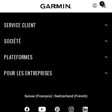
0
Total
items
in
SERVICE CLIENT
cart:
0
SOCIÉTÉ
PLATEFORMES
POUR LES ENTREPRISES
Suisse (Français) | Switzerland (French)