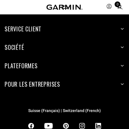
0
Total
items
in
SERVICE CLIENT
cart:
0
SOCIÉTÉ
PLATEFORMES
POUR LES ENTREPRISES
Suisse (Français) | Switzerland (French)