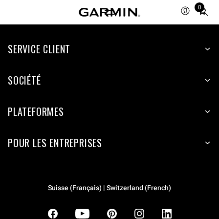
0
Total
items
in
SERVICE CLIENT
cart:
0
SOCIÉTÉ
PLATEFORMES
POUR LES ENTREPRISES
Suisse (Français) | Switzerland (French)