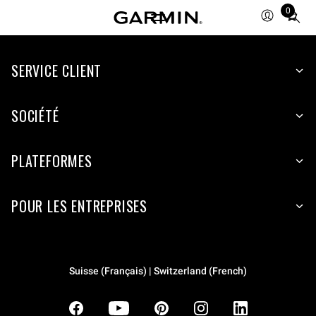
0
Total
items
in
SERVICE CLIENT
cart:
0
SOCIÉTÉ
PLATEFORMES
POUR LES ENTREPRISES
Suisse (Français) | Switzerland (French)