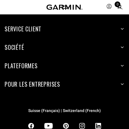
0
Total
items
in
SERVICE CLIENT
cart:
0
SOCIÉTÉ
PLATEFORMES
POUR LES ENTREPRISES
Suisse (Français) | Switzerland (French)