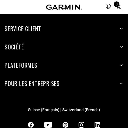
0
Total
items
in
SERVICE CLIENT
cart:
0
SOCIÉTÉ
PLATEFORMES
POUR LES ENTREPRISES
Suisse (Français) | Switzerland (French)