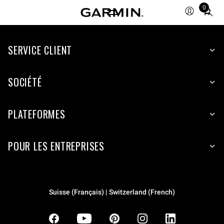
0
Total
items
in
SERVICE CLIENT
cart:
0
SOCIÉTÉ
PLATEFORMES
POUR LES ENTREPRISES
Suisse (Français) | Switzerland (French)