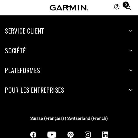
0
Total
items
in
SERVICE CLIENT
cart:
0
SOCIÉTÉ
PLATEFORMES
POUR LES ENTREPRISES
Suisse (Français) | Switzerland (French)