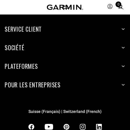
0
Total
items
in
SERVICE CLIENT
cart:
0
SOCIÉTÉ
PLATEFORMES
POUR LES ENTREPRISES
Suisse (Français) | Switzerland (French)