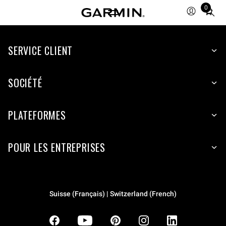
0
Total
items
in
SERVICE CLIENT
cart:
0
SOCIÉTÉ
PLATEFORMES
POUR LES ENTREPRISES
Suisse (Français) | Switzerland (French)