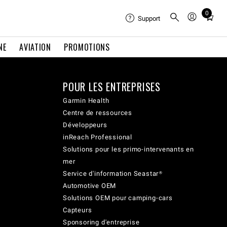
0
Total
Support
items
in
NE
AVIATION
PROMOTIONS
cart:
0
POUR LES ENTREPRISES
Garmin Health
Centre de ressources
Développeurs
inReach Professional
Solutions pour les primo-intervenants en
mer
Service d'information Seastar®
Automotive OEM
Solutions OEM pour camping-cars
Capteurs
Sponsoring d'entreprise