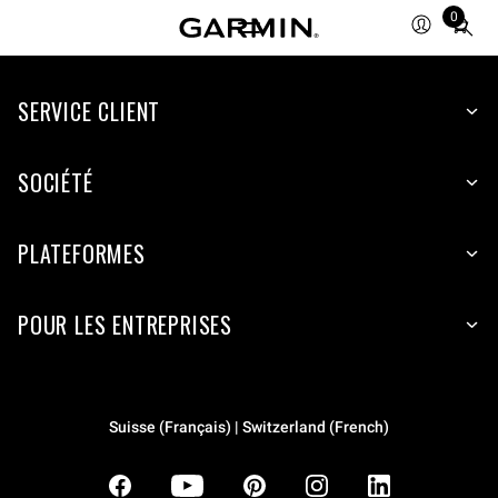
0
Total
items
in
SERVICE CLIENT
cart:
0
SOCIÉTÉ
PLATEFORMES
POUR LES ENTREPRISES
Suisse (Français) | Switzerland (French)