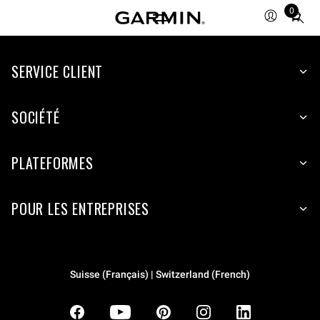
0
Total
items
in
SERVICE CLIENT
cart:
0
SOCIÉTÉ
PLATEFORMES
POUR LES ENTREPRISES
Suisse (Français) | Switzerland (French)