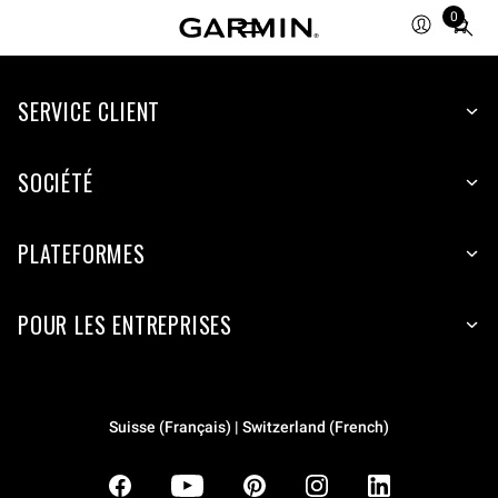
0
Total
items
in
SERVICE CLIENT
cart:
0
SOCIÉTÉ
PLATEFORMES
POUR LES ENTREPRISES
Suisse (Français) | Switzerland (French)