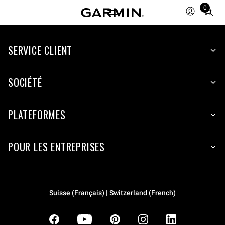
0
Total
items
in
SERVICE CLIENT
cart:
0
SOCIÉTÉ
PLATEFORMES
POUR LES ENTREPRISES
Suisse (Français) | Switzerland (French)