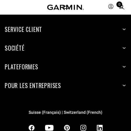
0
Total
items
in
SERVICE CLIENT
cart:
0
SOCIÉTÉ
PLATEFORMES
POUR LES ENTREPRISES
Suisse (Français) | Switzerland (French)