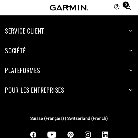
0
Total
items
in
SERVICE CLIENT
cart:
0
SOCIÉTÉ
PLATEFORMES
POUR LES ENTREPRISES
Suisse (Français) | Switzerland (French)