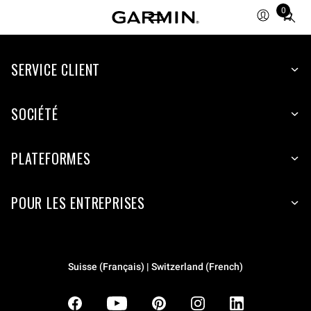
0
Total
items
in
SERVICE CLIENT
cart:
0
SOCIÉTÉ
PLATEFORMES
POUR LES ENTREPRISES
Suisse (Français) | Switzerland (French)