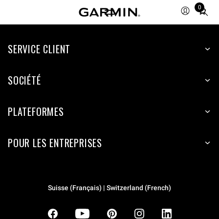
0
Total
items
in
SERVICE CLIENT
cart:
0
SOCIÉTÉ
PLATEFORMES
POUR LES ENTREPRISES
Suisse (Français) | Switzerland (French)