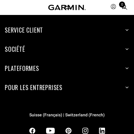
0
Total
items
in
SERVICE CLIENT
cart:
0
SOCIÉTÉ
PLATEFORMES
POUR LES ENTREPRISES
Suisse (Français) | Switzerland (French)