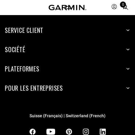
0
Total
items
in
SERVICE CLIENT
cart:
0
SOCIÉTÉ
PLATEFORMES
POUR LES ENTREPRISES
Suisse (Français) | Switzerland (French)