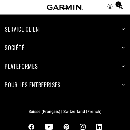
0
Total
items
in
SERVICE CLIENT
cart:
0
SOCIÉTÉ
PLATEFORMES
POUR LES ENTREPRISES
Suisse (Français) | Switzerland (French)