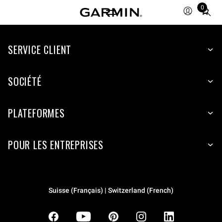
0
Total
items
in
SERVICE CLIENT
cart:
0
SOCIÉTÉ
PLATEFORMES
POUR LES ENTREPRISES
Suisse (Français) | Switzerland (French)