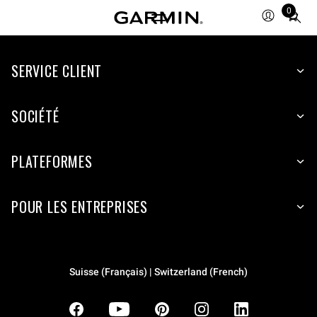
0
Total
items
in
SERVICE CLIENT
cart:
0
SOCIÉTÉ
PLATEFORMES
POUR LES ENTREPRISES
Suisse (Français) | Switzerland (French)