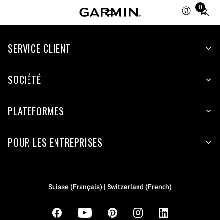
0
Total
items
in
cart:
SERVICE CLIENT
0
SOCIÉTÉ
PLATEFORMES
POUR LES ENTREPRISES
Suisse (Français) | Switzerland (French)