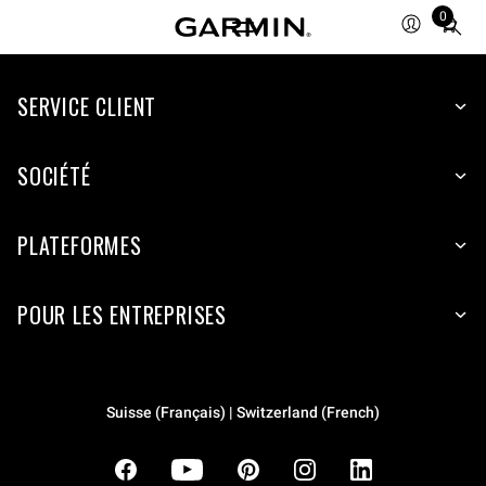
0
Total
items
in
cart:
SERVICE CLIENT
0
SOCIÉTÉ
PLATEFORMES
POUR LES ENTREPRISES
Suisse (Français) | Switzerland (French)